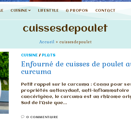
GE
CUISINE
LIFESTYLE
A PROPOS
CONTACT
cuissesdepoulet
Accueil
»
cuissesdepoulet
CUISINE
/
PLATS
Enfourné de cuisses de poulet 
curcuma
Petit rappel sur le curcuma : Connu pour se
propriétés antioxydant, anti-inflammatoire 
cancérigène, le curcuma est un rhizome ori
Sud de l’Asie que…
0 COMMENTAIRE