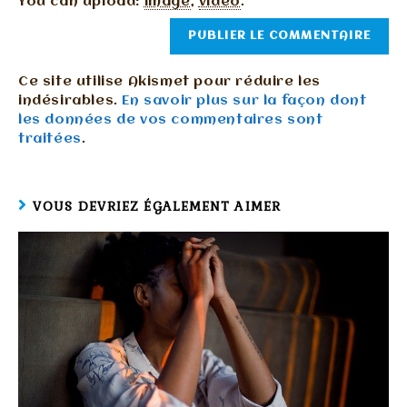
You can upload:
image
,
video
.
Ce site utilise Akismet pour réduire les
indésirables.
En savoir plus sur la façon dont
les données de vos commentaires sont
traitées
.
VOUS DEVRIEZ ÉGALEMENT AIMER