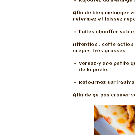
Rajoutez au mélange s
Afin de bien mélanger vo
refermez et laissez rep
Faites chauffer votre
Attention : cette actio
crêpes très grasses.
Versez-y une petite q
de la poêle.
Retournez sur l’autre 
Afin de ne pas cramer vo