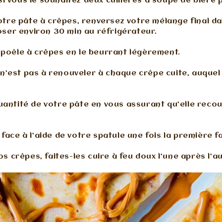
i vous le souhaitez deux cuillères à soupe de bière 
tre pâte à crêpes, renversez votre mélange final dan
oser environ 30 min au réfrigérateur.
 poêle à crêpes en le beurrant légèrement.
n n’est pas à renouveler à chaque crêpe cuite, auque
uantité de votre pâte en vous assurant qu’elle recou
face à l’aide de votre spatule une fois la première fa
s crêpes, faites-les cuire à feu doux l’une après l’au