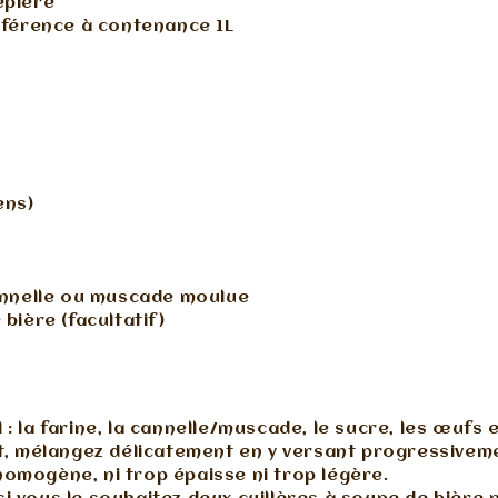
êpière
référence à contenance 1L
é
ens)
cannelle ou muscade moulue
 bière (facultatif)
: la farine, la cannelle/muscade, le sucre, les œufs 
et, mélangez délicatement en y versant progressivemen
omogène, ni trop épaisse ni trop légère.