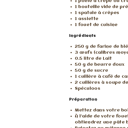
1 poêle à crêpe ou cr
1 bouteille vide de p
1 spatule à crêpes
1 assiette
1 fouet de cuisine
Ingrédients
250 g de farine de bl
3 œufs (calibres moy
0.5 litre de Lait
50 g de beurre doux
50 g de sucre
1 cuillère à café de 
2 cuillères à soupe de
Spéculoos
Préparation
Mettez dans votre bol 
À l’aide de votre fou
obtiendrez une pâte h