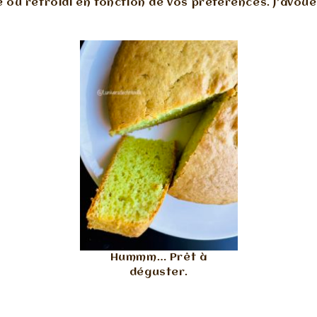
e ou refroidi en fonction de vos préférences. J’avoue
Hummm… Prêt à
déguster.