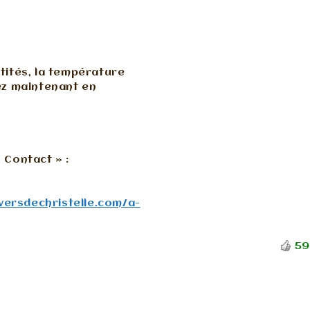
ntités, la température
vez maintenant en
 Contact » :
iversdechristelle.com/a-
59