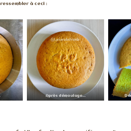
 ressembler à ceci :
…
Après démoulage…
Dé