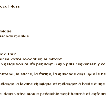
vocat Hass
imique
muscade moulue
r à 160°
urée votre avocat en le mixant
n neige vos œufs pendant 3 min puis renversez-y vo
btenu, le sucre, la farine, la muscade ainsi que le b
élange la levure chimique et mélangez à l’aide d’une
nal dans votre moule préalablement beurré et enfou