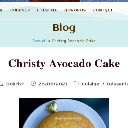
GE
CUISINE
LIFESTYLE
A PROPOS
CONTACT
Blog
Accueil
»
Christy Avocado Cake
Christy Avocado Cake
Dakrist
26/06/2021
Cuisine
/
Déssert